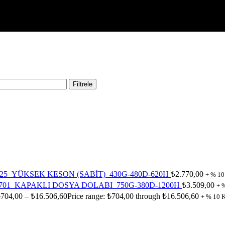
Filtrele
25_YÜKSEK KESON (SABİT)_430G-480D-620H
₺
2.770,00
+ % 1
701_KAPAKLI DOSYA DOLABI_750G-380D-1200H
₺
3.509,00
+ 
₺
704,00
–
₺
16.506,60
Price range: ₺704,00 through ₺16.506,60
+ % 10 