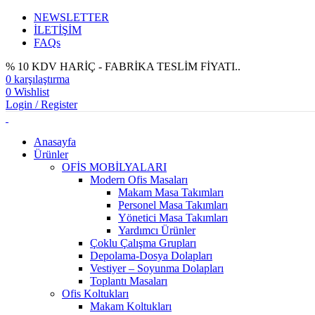
NEWSLETTER
İLETİŞİM
FAQs
% 10 KDV HARİÇ - FABRİKA TESLİM FİYATI..
0
karşılaştırma
0
Wishlist
Login / Register
Anasayfa
Ürünler
OFİS MOBİLYALARI
Modern Ofis Masaları
Makam Masa Takımları
Personel Masa Takımları
Yönetici Masa Takımları
Yardımcı Ürünler
Çoklu Çalışma Grupları
Depolama-Dosya Dolapları
Vestiyer – Soyunma Dolapları
Toplantı Masaları
Ofis Koltukları
Makam Koltukları