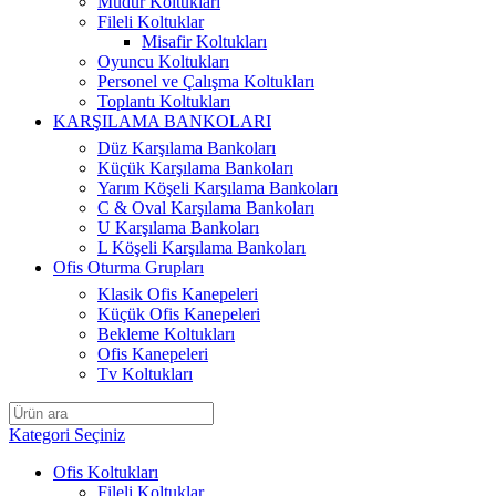
Müdür Koltukları
Fileli Koltuklar
Misafir Koltukları
Oyuncu Koltukları
Personel ve Çalışma Koltukları
Toplantı Koltukları
KARŞILAMA BANKOLARI
Düz Karşılama Bankoları
Küçük Karşılama Bankoları
Yarım Köşeli Karşılama Bankoları
C & Oval Karşılama Bankoları
U Karşılama Bankoları
L Köşeli Karşılama Bankoları
Ofis Oturma Grupları
Klasik Ofis Kanepeleri
Küçük Ofis Kanepeleri
Bekleme Koltukları
Ofis Kanepeleri
Tv Koltukları
Kategori Seçiniz
Ofis Koltukları
Fileli Koltuklar