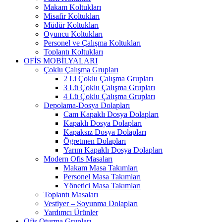
Makam Koltukları
Misafir Koltukları
Müdür Koltukları
Oyuncu Koltukları
Personel ve Çalışma Koltukları
Toplantı Koltukları
OFİS MOBİLYALARI
Çoklu Çalışma Grupları
2 Li Çoklu Çalışma Grupları
3 Lü Çoklu Çalışma Grupları
4 Lü Çoklu Çalışma Grupları
Depolama-Dosya Dolapları
Cam Kapaklı Dosya Dolapları
Kapaklı Dosya Dolapları
Kapaksız Dosya Dolapları
Ögretmen Dolapları
Yarım Kapaklı Dosya Dolapları
Modern Ofis Masaları
Makam Masa Takımları
Personel Masa Takımları
Yönetici Masa Takımları
Toplantı Masaları
Vestiyer – Soyunma Dolapları
Yardımcı Ürünler
Ofis Oturma Grupları