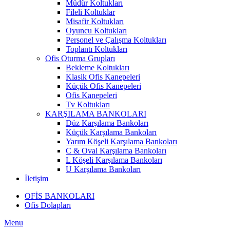
Müdür Koltukları
Fileli Koltuklar
Misafir Koltukları
Oyuncu Koltukları
Personel ve Çalışma Koltukları
Toplantı Koltukları
Ofis Oturma Grupları
Bekleme Koltukları
Klasik Ofis Kanepeleri
Küçük Ofis Kanepeleri
Ofis Kanepeleri
Tv Koltukları
KARŞILAMA BANKOLARI
Düz Karşılama Bankoları
Küçük Karşılama Bankoları
Yarım Köşeli Karşılama Bankoları
C & Oval Karşılama Bankoları
L Köşeli Karşılama Bankoları
U Karşılama Bankoları
İletişim
OFİS BANKOLARI
Ofis Dolapları
Menu