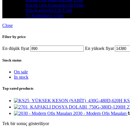
Küçük Ofis Kanepeleri
58 Ürün
Ofis Kanepeleri
126 Ürün
Tv Koltukları
1 Ürün
Close
Filter by price
En düşük fiyat
En yüksek fiyat
Stock status
On sale
In stock
Top rated products
KS
2
2030 - Modern Ofis Masaları
Tek bir sonuç gösteriliyor