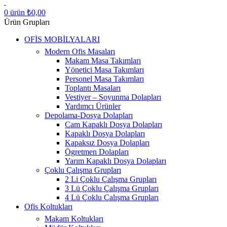
0
ürün
₺
0,00
Ürün Grupları
OFİS MOBİLYALARI
Modern Ofis Masaları
Makam Masa Takımları
Yönetici Masa Takımları
Personel Masa Takımları
Toplantı Masaları
Vestiyer – Soyunma Dolapları
Yardımcı Ürünler
Depolama-Dosya Dolapları
Cam Kapaklı Dosya Dolapları
Kapaklı Dosya Dolapları
Kapaksız Dosya Dolapları
Ögretmen Dolapları
Yarım Kapaklı Dosya Dolapları
Çoklu Çalışma Grupları
2 Li Çoklu Çalışma Grupları
3 Lü Çoklu Çalışma Grupları
4 Lü Çoklu Çalışma Grupları
Ofis Koltukları
Makam Koltukları