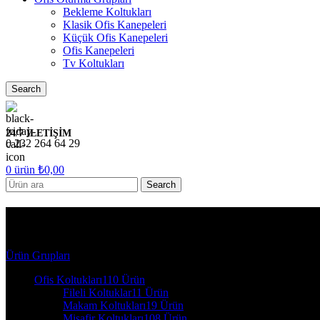
Bekleme Koltukları
Klasik Ofis Kanepeleri
Küçük Ofis Kanepeleri
Ofis Kanepeleri
Tv Koltukları
Search
24/7 İLETİŞİM
0 232 264 64 29
0
ürün
₺
0,00
Search
2044 - Modern Ofis Masaları
Ürün Grupları
Ofis Koltukları
110 Ürün
Fileli Koltuklar
11 Ürün
Makam Koltukları
19 Ürün
Misafir Koltukları
108 Ürün