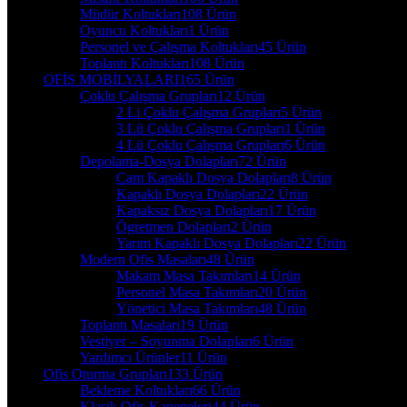
Müdür Koltukları
108 Ürün
Oyuncu Koltukları
1 Ürün
Personel ve Çalışma Koltukları
45 Ürün
Toplantı Koltukları
108 Ürün
OFİS MOBİLYALARI
165 Ürün
Çoklu Çalışma Grupları
12 Ürün
2 Li Çoklu Çalışma Grupları
5 Ürün
3 Lü Çoklu Çalışma Grupları
1 Ürün
4 Lü Çoklu Çalışma Grupları
6 Ürün
Depolama-Dosya Dolapları
72 Ürün
Cam Kapaklı Dosya Dolapları
8 Ürün
Kapaklı Dosya Dolapları
22 Ürün
Kapaksız Dosya Dolapları
17 Ürün
Ögretmen Dolapları
2 Ürün
Yarım Kapaklı Dosya Dolapları
22 Ürün
Modern Ofis Masaları
48 Ürün
Makam Masa Takımları
14 Ürün
Personel Masa Takımları
20 Ürün
Yönetici Masa Takımları
48 Ürün
Toplantı Masaları
19 Ürün
Vestiyer – Soyunma Dolapları
6 Ürün
Yardımcı Ürünler
11 Ürün
Ofis Oturma Grupları
133 Ürün
Bekleme Koltukları
66 Ürün
Klasik Ofis Kanepeleri
44 Ürün