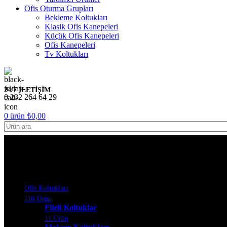
Ofis Oturma Grupları
Bekleme Koltukları
Klasik Ofis Kanepeleri
Küçük Ofis Kanepeleri
Ofis Kanepeleri
Tv Koltukları
24/7 İLETİŞİM
0 232 264 64 29
0
ürün
₺
0,00
Ofis Koltukları
110 Ürün
Fileli Koltuklar
11 Ürün