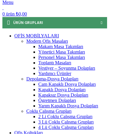
Menu
0
ürün
₺
0,00
ÜRÜN GRUPLARI
OFİS MOBİLYALARI
Modern Ofis Masaları
Makam Masa Takımları
Yönetici Masa Takımları
Personel Masa Takımları
Toplantı Masaları
Vestiyer – Soyunma Dolapları
Yardımcı Ürünler
Depolama-Dosya Dolapları
Cam Kapaklı Dosya Dolapları
Kapaklı Dosya Dolapları
Kapaksız Dosya Dolapları
Ögretmen Dolapları
Yarım Kapaklı Dosya Dolapları
Çoklu Çalışma Grupları
2 Li Çoklu Çalışma Grupları
3 Lü Çoklu Çalışma Grupları
4 Lü Çoklu Çalışma Grupları
Ofis Koltukları