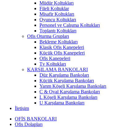
Müdür Koltukları
Fileli Koltuklar
Misafir Koltukları
Oyuncu Koltukları
Personel ve Çalışma Koltukları
Toplantı Koltukları
Ofis Oturma Grupları
Bekleme Koltukları
Klasik Ofis Kanepeleri
Küçük Ofis Kanepeleri
Ofis Kanepeleri
Tv Koltukları
KARŞILAMA BANKOLARI
Düz Karşılama Bankoları
Küçük Karşılama Bankoları
Yarım Köşeli Karşılama Bankoları
C & Oval Karşılama Bankoları
L Köşeli Karşılama Bankoları
U Karşılama Bankoları
İletişim
OFİS BANKOLARI
Ofis Dolapları