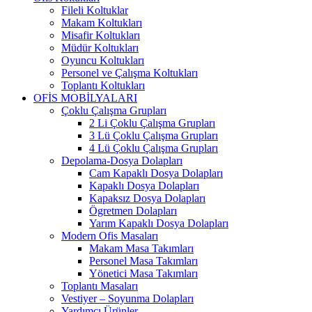
Fileli Koltuklar
Makam Koltukları
Misafir Koltukları
Müdür Koltukları
Oyuncu Koltukları
Personel ve Çalışma Koltukları
Toplantı Koltukları
OFİS MOBİLYALARI
Çoklu Çalışma Grupları
2 Li Çoklu Çalışma Grupları
3 Lü Çoklu Çalışma Grupları
4 Lü Çoklu Çalışma Grupları
Depolama-Dosya Dolapları
Cam Kapaklı Dosya Dolapları
Kapaklı Dosya Dolapları
Kapaksız Dosya Dolapları
Ögretmen Dolapları
Yarım Kapaklı Dosya Dolapları
Modern Ofis Masaları
Makam Masa Takımları
Personel Masa Takımları
Yönetici Masa Takımları
Toplantı Masaları
Vestiyer – Soyunma Dolapları
Yardımcı Ürünler