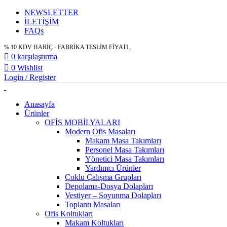
NEWSLETTER
İLETİŞİM
FAQs
% 10 KDV HARİÇ - FABRİKA TESLİM FİYATI..
0
karşılaştırma
0
Wishlist
Login / Register
Anasayfa
Ürünler
OFİS MOBİLYALARI
Modern Ofis Masaları
Makam Masa Takımları
Personel Masa Takımları
Yönetici Masa Takımları
Yardımcı Ürünler
Çoklu Çalışma Grupları
Depolama-Dosya Dolapları
Vestiyer – Soyunma Dolapları
Toplantı Masaları
Ofis Koltukları
Makam Koltukları