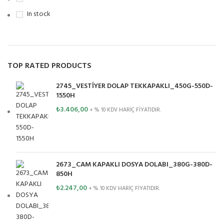
In stock
TOP RATED PRODUCTS
2745_VESTİYER DOLAP TEKKAPAKLI_450G-550D-
1550H
₺
3.406,00
+ % 10 KDV HARİÇ FİYATIDIR.
2673_CAM KAPAKLI DOSYA DOLABI_380G-380D-
850H
₺
2.247,00
+ % 10 KDV HARİÇ FİYATIDIR.