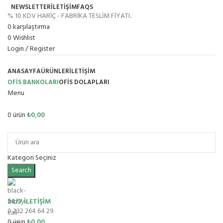
NEWSLETTER
İLETİŞİM
FAQS
% 10 KDV HARİÇ - FABRİKA TESLİM FİYATI..
0
karşılaştırma
0
Wishlist
Login / Register
ANASAYFA
ÜRÜNLER
İLETIŞIM
OFİS BANKOLARI
OFIS DOLAPLARI
Menu
0
ürün
₺
0,00
Ürün Grupları
Kategori Seçiniz
Search
24/7 İLETİŞİM
0 232 264 64 29
0
ürün
₺
0,00