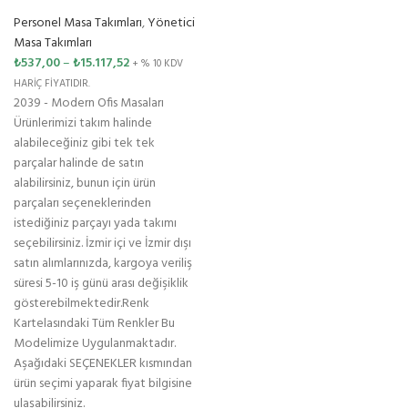
Personel Masa Takımları
,
Yönetici
Masa Takımları
₺
537,00
–
₺
15.117,52
+ % 10 KDV
HARİÇ FİYATIDIR.
2039 - Modern Ofis Masaları
Ürünlerimizi takım halinde
alabileceğiniz gibi tek tek
parçalar halinde de satın
alabilirsiniz, bunun için ürün
parçaları seçeneklerinden
istediğiniz parçayı yada takımı
seçebilirsiniz. İzmir içi ve İzmir dışı
satın alımlarınızda, kargoya veriliş
süresi 5-10 iş günü arası değişiklik
gösterebilmektedir.Renk
Kartelasındaki Tüm Renkler Bu
Modelimize Uygulanmaktadır.
Aşağıdaki SEÇENEKLER kısmından
ürün seçimi yaparak fiyat bilgisine
ulaşabilirsiniz.