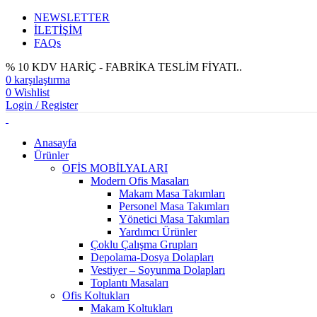
NEWSLETTER
İLETİŞİM
FAQs
% 10 KDV HARİÇ - FABRİKA TESLİM FİYATI..
0
karşılaştırma
0
Wishlist
Login / Register
Anasayfa
Ürünler
OFİS MOBİLYALARI
Modern Ofis Masaları
Makam Masa Takımları
Personel Masa Takımları
Yönetici Masa Takımları
Yardımcı Ürünler
Çoklu Çalışma Grupları
Depolama-Dosya Dolapları
Vestiyer – Soyunma Dolapları
Toplantı Masaları
Ofis Koltukları
Makam Koltukları