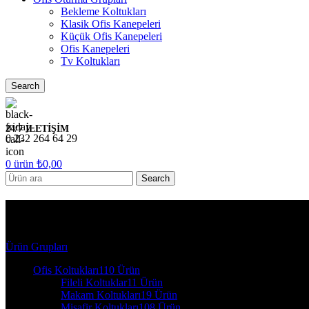
Bekleme Koltukları
Klasik Ofis Kanepeleri
Küçük Ofis Kanepeleri
Ofis Kanepeleri
Tv Koltukları
Search
24/7 İLETİŞİM
0 232 264 64 29
0
ürün
₺
0,00
Search
322*160
Ürün Grupları
Ofis Koltukları
110 Ürün
Fileli Koltuklar
11 Ürün
Makam Koltukları
19 Ürün
Misafir Koltukları
108 Ürün