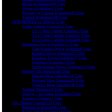
Müdür Koltukları
108 Ürün
Oyuncu Koltukları
1 Ürün
Personel ve Çalışma Koltukları
45 Ürün
Toplantı Koltukları
108 Ürün
OFİS MOBİLYALARI
165 Ürün
Çoklu Çalışma Grupları
12 Ürün
2 Li Çoklu Çalışma Grupları
5 Ürün
3 Lü Çoklu Çalışma Grupları
1 Ürün
4 Lü Çoklu Çalışma Grupları
6 Ürün
Depolama-Dosya Dolapları
72 Ürün
Cam Kapaklı Dosya Dolapları
8 Ürün
Kapaklı Dosya Dolapları
22 Ürün
Kapaksız Dosya Dolapları
17 Ürün
Ögretmen Dolapları
2 Ürün
Yarım Kapaklı Dosya Dolapları
22 Ürün
Modern Ofis Masaları
48 Ürün
Makam Masa Takımları
14 Ürün
Personel Masa Takımları
20 Ürün
Yönetici Masa Takımları
48 Ürün
Toplantı Masaları
19 Ürün
Vestiyer – Soyunma Dolapları
6 Ürün
Yardımcı Ürünler
11 Ürün
Ofis Oturma Grupları
133 Ürün
Bekleme Koltukları
66 Ürün
Klasik Ofis Kanepeleri
44 Ürün