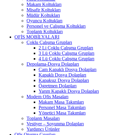
Makam Koltukları
Misafir Koltukları
Müdür Koltukları
Oyuncu Koltukları
Personel ve Çalışma Koltukları
Toplantı Koltukları
OFİS MOBİLYALARI
Çoklu Çalışma Grupları
2 Li Çoklu Çalışma Grupları
3 Lü Çoklu Çalışma Grupları
4 Lü Çoklu Çalışma Grupları
Depolama-Dosya Dolapları
Cam Kapaklı Dosya Dolapları
Kapaklı Dosya Dolapları
Kapaksız Dosya Dolapları
Ögretmen Dolapları
Yarım Kapaklı Dosya Dolapları
Modern Ofis Masaları
Makam Masa Takımları
Personel Masa Takımları
Yönetici Masa Takımları
Toplantı Masaları
Vestiyer – Soyunma Dolapları
Yardımcı Ürünler
Ofis Oturma Grupları