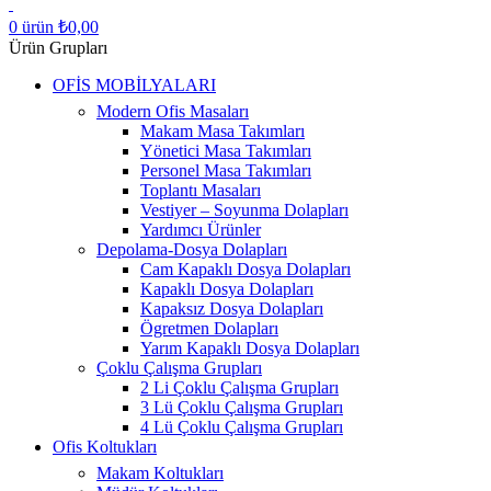
0
ürün
₺
0,00
Ürün Grupları
OFİS MOBİLYALARI
Modern Ofis Masaları
Makam Masa Takımları
Yönetici Masa Takımları
Personel Masa Takımları
Toplantı Masaları
Vestiyer – Soyunma Dolapları
Yardımcı Ürünler
Depolama-Dosya Dolapları
Cam Kapaklı Dosya Dolapları
Kapaklı Dosya Dolapları
Kapaksız Dosya Dolapları
Ögretmen Dolapları
Yarım Kapaklı Dosya Dolapları
Çoklu Çalışma Grupları
2 Li Çoklu Çalışma Grupları
3 Lü Çoklu Çalışma Grupları
4 Lü Çoklu Çalışma Grupları
Ofis Koltukları
Makam Koltukları