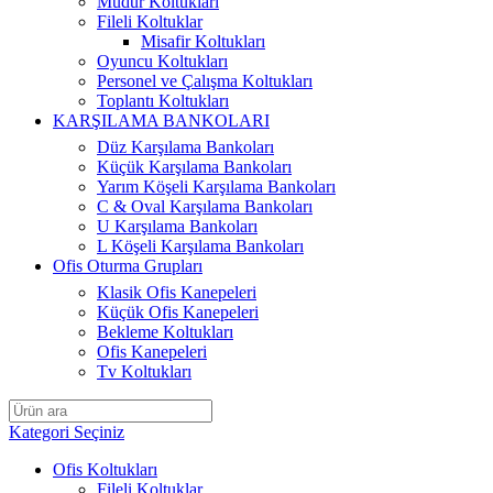
Müdür Koltukları
Fileli Koltuklar
Misafir Koltukları
Oyuncu Koltukları
Personel ve Çalışma Koltukları
Toplantı Koltukları
KARŞILAMA BANKOLARI
Düz Karşılama Bankoları
Küçük Karşılama Bankoları
Yarım Köşeli Karşılama Bankoları
C & Oval Karşılama Bankoları
U Karşılama Bankoları
L Köşeli Karşılama Bankoları
Ofis Oturma Grupları
Klasik Ofis Kanepeleri
Küçük Ofis Kanepeleri
Bekleme Koltukları
Ofis Kanepeleri
Tv Koltukları
Kategori Seçiniz
Ofis Koltukları
Fileli Koltuklar