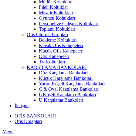
Müdür Koltukları
Fileli Koltuklar
Misafir Koltukları
Oyuncu Koltukları
Personel ve Çalışma Koltukları
Toplantı Koltukları
Ofis Oturma Grupları
Bekleme Koltukları
Klasik Ofis Kanepeleri
Küçük Ofis Kanepeleri
Ofis Kanepeleri
Tv Koltukları
KARŞILAMA BANKOLARI
Düz Karşılama Bankoları
Küçük Karşılama Bankoları
Yarım Köşeli Karşılama Bankoları
C & Oval Karşılama Bankoları
L Köşeli Karşılama Bankoları
U Karşılama Bankoları
İletişim
OFİS BANKOLARI
Ofis Dolapları
Menu