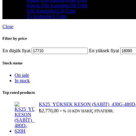
Küçük Ofis Kanepeleri
58 Ürün
Ofis Kanepeleri
126 Ürün
Tv Koltukları
1 Ürün
Close
Filter by price
En düşük fiyat
En yüksek fiyat
Stock status
On sale
In stock
Top rated products
KS25_YÜKSEK KESON (SABİT)_430G-480D
₺
2.770,00
+ % 10 KDV HARİÇ FİYATIDIR.