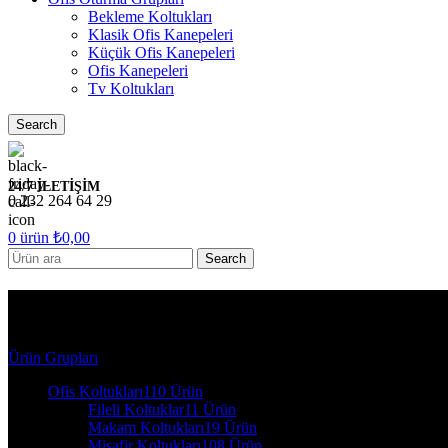
Bekleme Koltukları
Klasik Ofis Kanepeleri
Küçük Ofis Kanepeleri
Ofis Kanepeleri
Tv Koltukları
Search
24/7 İLETİŞİM
0 232 264 64 29
0
ürün
₺
0,00
Search
320*150
Ürün Grupları
Ofis Koltukları
110 Ürün
Fileli Koltuklar
11 Ürün
Makam Koltukları
19 Ürün
Misafir Koltukları
108 Ürün