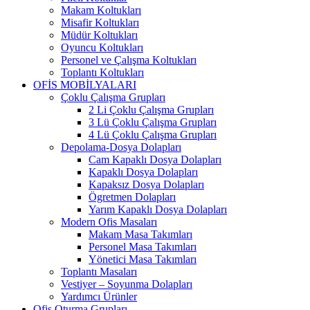
Makam Koltukları
Misafir Koltukları
Müdür Koltukları
Oyuncu Koltukları
Personel ve Çalışma Koltukları
Toplantı Koltukları
OFİS MOBİLYALARI
Çoklu Çalışma Grupları
2 Li Çoklu Çalışma Grupları
3 Lü Çoklu Çalışma Grupları
4 Lü Çoklu Çalışma Grupları
Depolama-Dosya Dolapları
Cam Kapaklı Dosya Dolapları
Kapaklı Dosya Dolapları
Kapaksız Dosya Dolapları
Ögretmen Dolapları
Yarım Kapaklı Dosya Dolapları
Modern Ofis Masaları
Makam Masa Takımları
Personel Masa Takımları
Yönetici Masa Takımları
Toplantı Masaları
Vestiyer – Soyunma Dolapları
Yardımcı Ürünler
Ofis Oturma Grupları