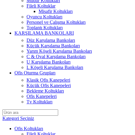
Müdür Koltukları
Fileli Koltuklar
Misafir Koltukları
Oyuncu Koltukları
Personel ve Çalışma Koltukları
Toplantı Koltukları
KARŞILAMA BANKOLARI
Düz Karşılama Bankoları
Küçük Karşılama Bankoları
Yarım Köşeli Karşılama Bankoları
C & Oval Karşılama Bankoları
U Karşılama Bankoları
L Köşeli Karşılama Bankoları
Ofis Oturma Grupları
Klasik Ofis Kanepeleri
Küçük Ofis Kanepeleri
Bekleme Koltukları
Ofis Kanepeleri
Tv Koltukları
Kategori Seçiniz
Ofis Koltukları
Fileli Koltuklar