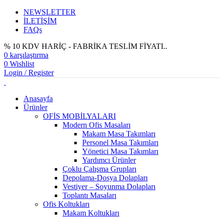
NEWSLETTER
İLETİŞİM
FAQs
% 10 KDV HARİÇ - FABRİKA TESLİM FİYATI..
0
karşılaştırma
0
Wishlist
Login / Register
Anasayfa
Ürünler
OFİS MOBİLYALARI
Modern Ofis Masaları
Makam Masa Takımları
Personel Masa Takımları
Yönetici Masa Takımları
Yardımcı Ürünler
Çoklu Çalışma Grupları
Depolama-Dosya Dolapları
Vestiyer – Soyunma Dolapları
Toplantı Masaları
Ofis Koltukları
Makam Koltukları