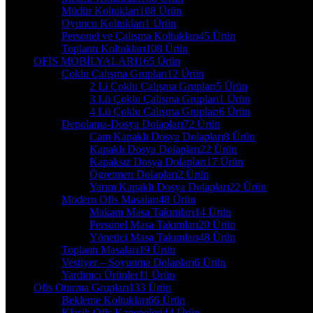
Müdür Koltukları
108 Ürün
Oyuncu Koltukları
1 Ürün
Personel ve Çalışma Koltukları
45 Ürün
Toplantı Koltukları
108 Ürün
OFİS MOBİLYALARI
165 Ürün
Çoklu Çalışma Grupları
12 Ürün
2 Li Çoklu Çalışma Grupları
5 Ürün
3 Lü Çoklu Çalışma Grupları
1 Ürün
4 Lü Çoklu Çalışma Grupları
6 Ürün
Depolama-Dosya Dolapları
72 Ürün
Cam Kapaklı Dosya Dolapları
8 Ürün
Kapaklı Dosya Dolapları
22 Ürün
Kapaksız Dosya Dolapları
17 Ürün
Ögretmen Dolapları
2 Ürün
Yarım Kapaklı Dosya Dolapları
22 Ürün
Modern Ofis Masaları
48 Ürün
Makam Masa Takımları
14 Ürün
Personel Masa Takımları
20 Ürün
Yönetici Masa Takımları
48 Ürün
Toplantı Masaları
19 Ürün
Vestiyer – Soyunma Dolapları
6 Ürün
Yardımcı Ürünler
11 Ürün
Ofis Oturma Grupları
133 Ürün
Bekleme Koltukları
66 Ürün
Klasik Ofis Kanepeleri
44 Ürün