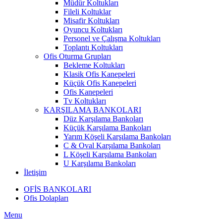
Müdür Koltukları
Fileli Koltuklar
Misafir Koltukları
Oyuncu Koltukları
Personel ve Çalışma Koltukları
Toplantı Koltukları
Ofis Oturma Grupları
Bekleme Koltukları
Klasik Ofis Kanepeleri
Küçük Ofis Kanepeleri
Ofis Kanepeleri
Tv Koltukları
KARŞILAMA BANKOLARI
Düz Karşılama Bankoları
Küçük Karşılama Bankoları
Yarım Köşeli Karşılama Bankoları
C & Oval Karşılama Bankoları
L Köşeli Karşılama Bankoları
U Karşılama Bankoları
İletişim
OFİS BANKOLARI
Ofis Dolapları
Menu