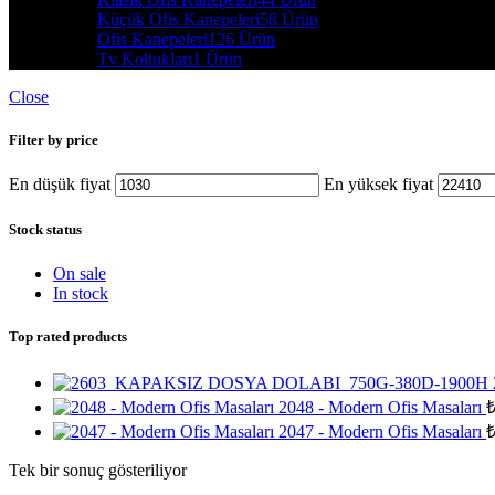
Küçük Ofis Kanepeleri
58 Ürün
Ofis Kanepeleri
126 Ürün
Tv Koltukları
1 Ürün
Close
Filter by price
En düşük fiyat
En yüksek fiyat
Stock status
On sale
In stock
Top rated products
2048 - Modern Ofis Masaları
2047 - Modern Ofis Masaları
Tek bir sonuç gösteriliyor