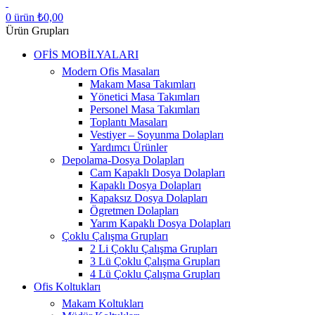
0
ürün
₺
0,00
Ürün Grupları
OFİS MOBİLYALARI
Modern Ofis Masaları
Makam Masa Takımları
Yönetici Masa Takımları
Personel Masa Takımları
Toplantı Masaları
Vestiyer – Soyunma Dolapları
Yardımcı Ürünler
Depolama-Dosya Dolapları
Cam Kapaklı Dosya Dolapları
Kapaklı Dosya Dolapları
Kapaksız Dosya Dolapları
Ögretmen Dolapları
Yarım Kapaklı Dosya Dolapları
Çoklu Çalışma Grupları
2 Li Çoklu Çalışma Grupları
3 Lü Çoklu Çalışma Grupları
4 Lü Çoklu Çalışma Grupları
Ofis Koltukları
Makam Koltukları