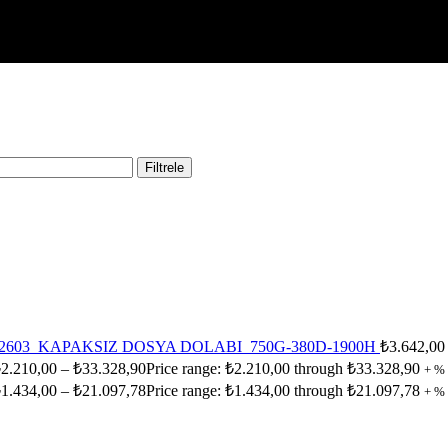
Filtrele
2603_KAPAKSIZ DOSYA DOLABI_750G-380D-1900H
₺
3.642,00
₺
2.210,00
–
₺
33.328,90
Price range: ₺2.210,00 through ₺33.328,90
+ %
₺
1.434,00
–
₺
21.097,78
Price range: ₺1.434,00 through ₺21.097,78
+ %