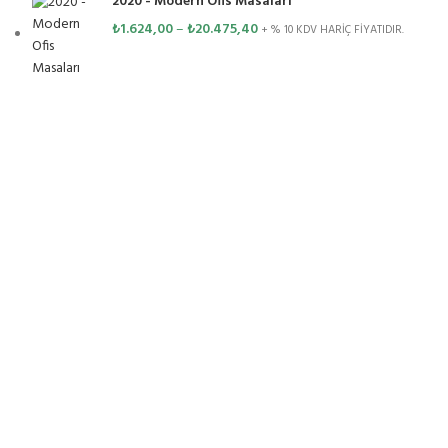
2020 - Modern Ofis Masaları
₺
1.624,00
–
₺
20.475,40
+ % 10 KDV HARİÇ FİYATIDIR.