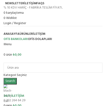
NEWSLETTER
İLETİŞİM
FAQS
% 10 KDV HARİÇ - FABRİKA TESLİM FİYATI..
0
karşılaştırma
0
Wishlist
Login / Register
ANASAYFA
ÜRÜNLER
İLETIŞIM
OFİS BANKOLARI
OFIS DOLAPLARI
Menu
0
ürün
₺
0,00
Ürün Grupları
Kategori Seçiniz
Search
24/7 İLETİŞİM
0 232 264 64 29
0
ürün
₺
0,00