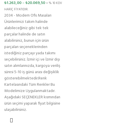
₺
1.263,00
–
₺
20.069,50
+ % 10 KDV
HARİÇ FİYATIDIR.
2034 - Modern Ofis Masaları
Ürünlerimizi takım halinde
alabileceğiniz gibi tek tek
parçalar halinde de satın
alabilirsiniz, bunun için ürün
parçaları seçeneklerinden
istediğiniz parçayı yada takımı
seçebilirsiniz. İzmir içi ve İzmir dışı
satın alımlarınızda, kargoya veriliş
süresi 5-10 iş günü arası değişiklik
gösterebilmektedir.Renk
Kartelasındaki Tüm Renkler Bu
Modelimize Uygulanmaktadır.
Aşağıdaki SEÇENEKLER kısmından
ürün seçimi yaparak fiyat bilgisine
ulaşabilirsiniz.