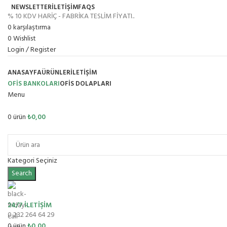
NEWSLETTER
İLETİŞİM
FAQS
% 10 KDV HARİÇ - FABRİKA TESLİM FİYATI..
0
karşılaştırma
0
Wishlist
Login / Register
ANASAYFA
ÜRÜNLER
İLETIŞIM
OFİS BANKOLARI
OFIS DOLAPLARI
Menu
0
ürün
₺
0,00
Ürün Grupları
Kategori Seçiniz
Search
24/7 İLETİŞİM
0 232 264 64 29
0
ürün
₺
0,00