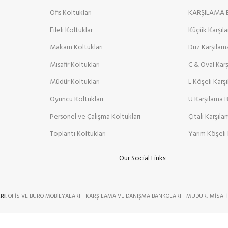
Ofis Koltukları
KARŞILAMA
Fileli Koltuklar
Küçük Karşıl
Makam Koltukları
Düz Karşılam
Misafir Koltukları
C & Oval Kar
Müdür Koltukları
L Köşeli Karş
Oyuncu Koltukları
U Karşılama 
Personel ve Çalışma Koltukları
Çıtalı Karşıl
Toplantı Koltukları
Yarım Köşeli 
Our Social Links:
RI
. OFİS VE BÜRO MOBİLYALARI - KARŞILAMA VE DANIŞMA BANKOLARI - MÜDÜR, MİSAFİ