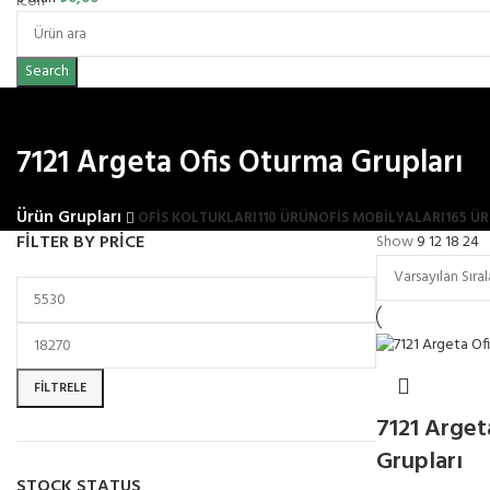
Search
7121 Argeta Ofis Oturma Grupları
Ürün Grupları
OFIS KOLTUKLARI
110 ÜRÜN
OFİS MOBİLYALARI
165 Ü
FILTER BY PRICE
Show
9
12
18
24
FILTRELE
7121 Arget
Grupları
STOCK STATUS