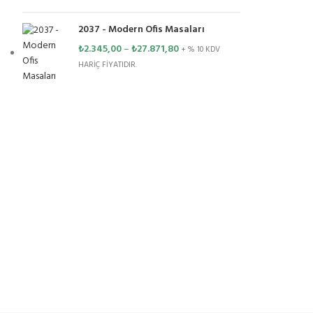
2037 - Modern Ofis Masaları
₺
2.345,00
–
₺
27.871,80
+ % 10 KDV
HARİÇ FİYATIDIR.