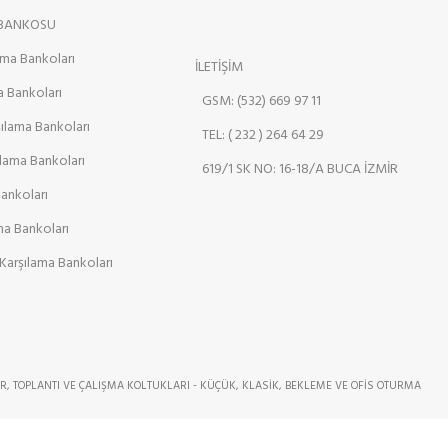
 BANKOSU
ama Bankoları
İLETİŞİM
a Bankoları
GSM: (532) 669 97 11
şılama Bankoları
TEL: ( 232 ) 264 64 29
ılama Bankoları
619/1 SK NO: 16-18/A BUCA İZMİR
Bankoları
ama Bankoları
Karşılama Bankoları
R, TOPLANTI VE ÇALIŞMA KOLTUKLARI - KÜÇÜK, KLASİK, BEKLEME VE OFİS OTURMA