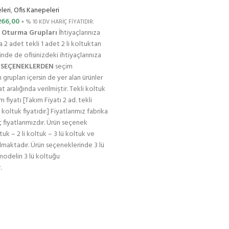
leri
,
Ofis Kanepeleri
266,00
+ % 10 KDV HARİÇ FİYATIDIR.
s Oturma Grupları
İhtiyaçlarınıza
 2 adet tekli 1 adet 2 li koltuktan
nde de ofisinizdeki ihtiyaçlarınıza
 SEÇENEKLERDEN
seçim
n grupları içersin de yer alan ürünler
t aralığında verilmiştir. Tekli koltuk
m fiyatı [Takım Fiyatı 2 ad. tekli
i koltuk fiyatıdır.] Fiyatlarımız fabrika
 fiyatlarımızdır. Ürün seçenek
tuk – 2 li koltuk – 3 lü koltuk ve
almaktadır. Ürün seçeneklerinde 3 lü
modelin 3 lü koltuğu
.