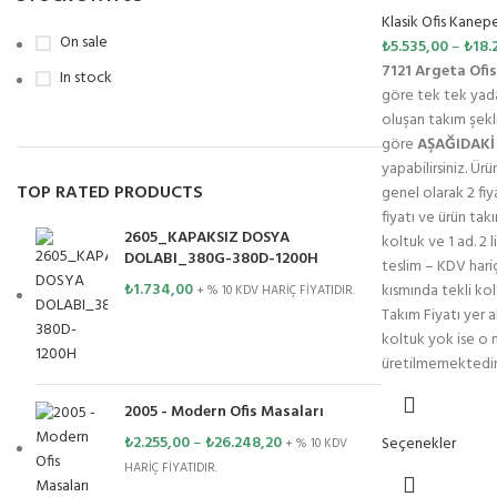
Klasik Ofis Kanepe
On sale
₺
5.535,00
–
₺
18.
7121 Argeta Ofi
In stock
göre tek tek yada
oluşan takım şekli
göre
AŞAĞIDAKİ
yapabilirsiniz. Ürü
TOP RATED PRODUCTS
genel olarak 2 fiya
fiyatı ve ürün takı
2605_KAPAKSIZ DOSYA
koltuk ve 1 ad. 2 l
DOLABI_380G-380D-1200H
teslim – KDV hariç
₺
1.734,00
kısmında tekli kol
+ % 10 KDV HARİÇ FİYATIDIR.
Takım Fiyatı yer 
koltuk yok ise o 
üretilmemektedir
2005 - Modern Ofis Masaları
₺
2.255,00
–
₺
26.248,20
Seçenekler
+ % 10 KDV
HARİÇ FİYATIDIR.